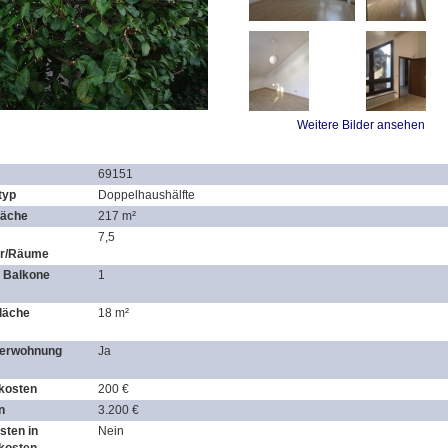
Weitere Bilder ansehen
69151
typ
Doppelhaushälfte
läche
217 m²
7,5
r/Räume
 Balkone
1
fläche
18 m²
gerwohnung
Ja
kosten
200 €
n
3.200 €
sten in
Nein