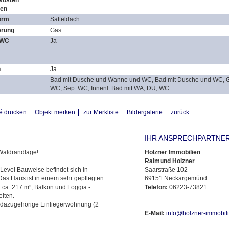
kosten
ten
orm
Satteldach
erung
Gas
 WC
Ja
n
Ja
Bad mit Dusche und Wanne und WC, Bad mit Dusche und WC, 
WC, Sep. WC, Innenl. Bad mit WA, DU, WC
é drucken
Objekt merken
zur Merkliste
Bildergalerie
zurück
IHR ANSPRECHPARTNE
 Waldrandlage!
Holzner Immobilien
Raimund Holzner
Level Bauweise befindet sich in
Saarstraße 102
as Haus ist in einem sehr gepflegten
69151 Neckargemünd
 ca. 217 m², Balkon und Loggia -
Telefon:
06223-73821
iten.
 dazugehörige Einliegerwohnung (2
E-Mail:
info@holzner-immobil