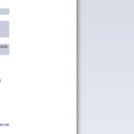
Gäste
R
ien.de