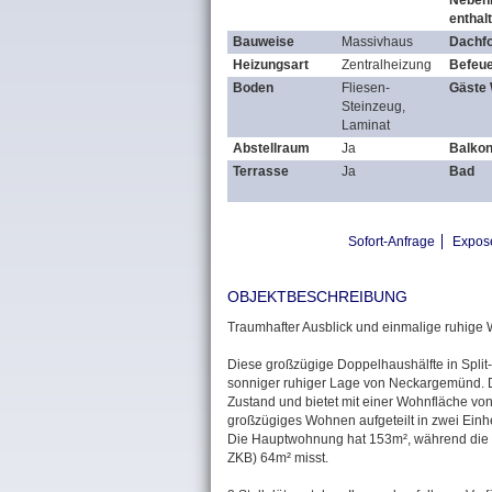
Neben
enthal
Bauweise
Massivhaus
Dachf
Heizungsart
Zentralheizung
Befeu
Boden
Fliesen-
Gäste
Steinzeug,
Laminat
Abstellraum
Ja
Balko
Terrasse
Ja
Bad
Sofort-Anfrage
Expos
OBJEKTBESCHREIBUNG
Traumhafter Ausblick und einmalige ruhige
Diese großzügige Doppelhaushälfte in Split-
sonniger ruhiger Lage von Neckargemünd. D
Zustand und bietet mit einer Wohnfläche von
großzügiges Wohnen aufgeteilt in zwei Einhe
Die Hauptwohnung hat 153m², während die
ZKB) 64m² misst.