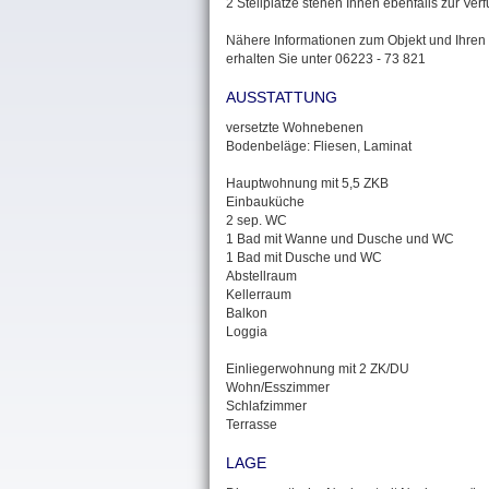
2 Stellplätze stehen Ihnen ebenfalls zur Ver
Nähere Informationen zum Objekt und Ihren
erhalten Sie unter 06223 - 73 821
AUSSTATTUNG
versetzte Wohnebenen
Bodenbeläge: Fliesen, Laminat
Hauptwohnung mit 5,5 ZKB
Einbauküche
2 sep. WC
1 Bad mit Wanne und Dusche und WC
1 Bad mit Dusche und WC
Abstellraum
Kellerraum
Balkon
Loggia
Einliegerwohnung mit 2 ZK/DU
Wohn/Esszimmer
Schlafzimmer
Terrasse
LAGE