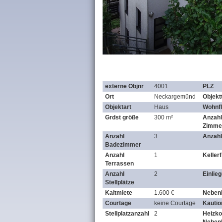
externe Objnr
4001
PLZ
Ort
Neckargemünd
Objekt
Objektart
Haus
Wohnf
Grdst größe
300 m²
Anzahl
Zimme
Anzahl
3
Anzahl
Badezimmer
Anzahl
1
Keller
Terrassen
Anzahl
2
Einlie
Stellplätze
Kaltmiete
1.600 €
Neben
Courtage
keine Courtage
Kautio
Stellplatzanzahl
2
Heizko