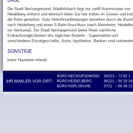
LAGE
Die Stadt Neckargemünd- Waldhilsbach liegt nur zwölf Autominuten von
Heidelberg entfernt und dennoch leben Sie hier mitten im Grünen und kö
die Ruhe genießen. Gute Verkehrsanbindungen bestehen durch die Busli
nach Heidelberg und einen S-Bahn Anschluss (nach Mannheim, Heidelbe
ins Neckartal). Die Stadt Neckargemünd bietet Ihnen sämtliche
Einkaufsmöglichkeiten des täglichen Bedarfs - Supermärkte und
verschiedene Einzelgeschäfte, Ärzte, Apotheken, Banken sind vorhande
SONSTIGE
keine Haustiere erlaubt
BÜRO NECKARGEMÜND:
06223
– 73 82 1
IHR MAKLER VOR ORT!
BÜRO HEIDELBERG:
06221
– 50 28 34
BÜRO KARLSRUHE:
0721
– 66 38 15