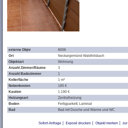
externe Objnr
8006
Ort
Neckargemünd-Waldhilsbach
Objektart
Wohnung
Anzahl Zimmer/Räume
3
Anzahl Badezimmer
1
Kellerfläche
1 m²
Nebenkosten
185 €
Kaution
1.190 €
Heizungsart
Zentralheizung
Boden
Fertigparkett, Laminat
Bad
Bad mit Dusche und Wanne und WC
Sofort-Anfrage
Exposé drucken
Objekt merken
zur