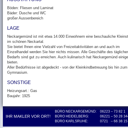
Böden: Fliesen und Laminat
Bäder: Dusche und WC
großer Aussenbereich
LAGE
Neckargemünd ist mit etwa 14.000 Einwohnern eine beschauliche Kleins
im schönen Neckartal.
Sie bietet Ihnen eine Vielzahl von Freizeitaktivitäten an und auch im
Einzelhandel werden Sie hier nichts missen. Alle Geschäfte des tägliche
Bedarfs sind gut zu erreichen. Auch kulinarisch hat Neckargemünd einig
bieten.
Aller Bedürfnisse ist abgedeckt - von der Kleinkindbetreuung bis hin zum
Gymnasium.
SONSTIGE
Heizungsart.: Gas
Baujahr: 1925
BÜRO NECKARGEMÜND:
06223
– 73 82 1
IHR MAKLER VOR ORT!
BÜRO HEIDELBERG:
06221
– 50 28 34
BÜRO KARLSRUHE:
0721
– 66 38 15