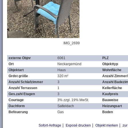
IMG_2699
externe Objnr
6061
PLZ
Ort
Neckargemünd
Objekttyp
Objektart
Haus
Wohnfläche
Grdst größe
320 m²
Anzahl Zimmer
Anzahl Schlafzimmer
3
Anzahl Badezi
Anzahl Terrassen
1
Kellerfläche
Ges.zahl Etagen
3
Kaufpreis
Courtage
3% zzgl. 19% MwSt.
Bauweise
Dachform
Satteldach
Heizungsart
Befeuerung
Gas
Boden
Sofort-Anfrage
Exposé drucken
Objekt merken
zur