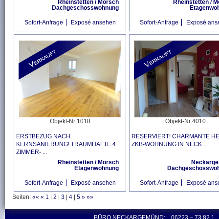
Rheinstetten / Mörsch
Rheinstetten / 
Dachgeschosswohnung
Etagenwo
Sofort-Anfrage
Exposé ansehen
Sofort-Anfrage
Exposé ans
Objekt-Nr:1018
Objekt-Nr:4010
ERSTBEZUG NACH
RESERVIERT! CHARMANTE HE
KERNSANIERUNG! TRAUMHAFTE 4
ZKB-WOHNUNG IN NECK ...
ZIMMER- ...
Rheinstetten / Mörsch
Neckarg
Etagenwohnung
Dachgeschosswo
Sofort-Anfrage
Exposé ansehen
Sofort-Anfrage
Exposé ans
Seiten:
««
«
1
|
2
|
3
|
4
|
5
»
»»
BÜRO NECKARGEMÜND:
06223
– 73 82 1