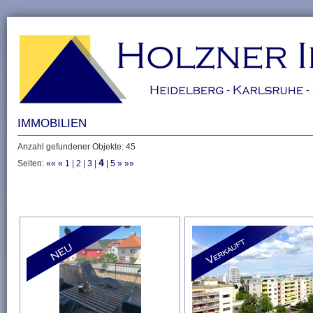
IMMOBILIEN
Anzahl gefundener Objekte: 45
4
Seiten:
««
«
1
|
2
|
3
|
|
5
»
»»