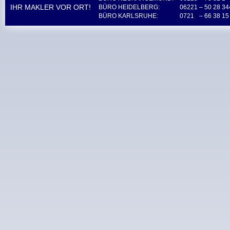
IHR MAKLER VOR ORT!
BÜRO HEIDELBERG:
06221
– 50 28 34
BÜRO KARLSRUHE:
0721
– 66 38 15